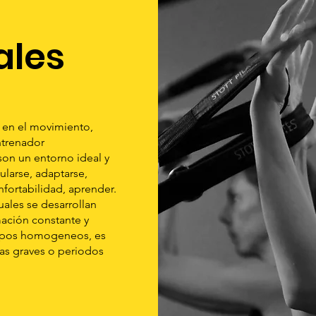
ales
en el movimiento,
ntrenador
son un entorno ideal y
ularse, adaptarse,
fortabilidad, aprender.
uales se desarrollan
ación constante y
rupos homogeneos, es
ias graves o periodos