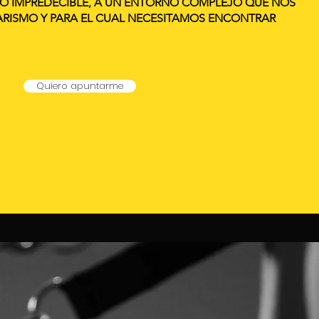
O IMPREDECIBLE, A UN ENTORNO COMPLEJO QUE NOS
ARISMO Y PARA EL CUAL NECESITAMOS ENCONTRAR
Quiero apuntarme