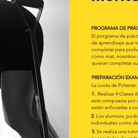
PROGRAMA DE PRÁC
El programa de práct
de aprendizaje que to
completar para profun
como mat, nosotros 
quieran completar su
PREPARACIÓN EXA
La cuota de Polestar
1.
Realizar 4 Clases d
este compuesta por a
estén enfocadas a con
2.
Los alumnos, podrán
individuales como d
3.
Se realiza una tutor