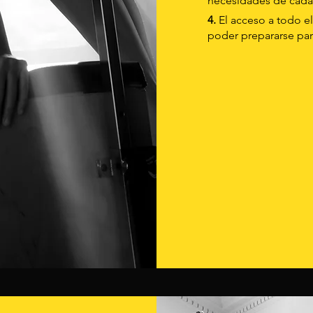
necesidades de cada
4.
El acceso a todo el
poder prepararse para