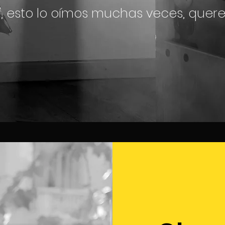
"
, esto lo oímos muchas veces, querem