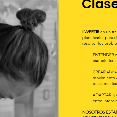
Clase
INVERTIR
en un tr
planificarlo, para 
resolver los probl
ENTENDER co
esqueletico.
CREAR el may
movimiento e
ocasionar le
ADAPTAR y mo
entre intensi
NOSOTROS ESTA